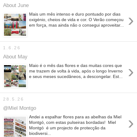
About June
›
Mais um mês intenso e duro pontuado por dias
oxigénio, cheios de vida e cor. O Verão começou
em força, mas ainda não o consegui aproveitar...
1.6.26
About May
›
Maio é o mês das flores e das muitas cores que
me trazem de volta à vida, após o longo Inverno
e seus meses sucedâneos, a descongelar. Est...
28.5.26
@Miel Montgo
›
Andei a espalhar flores para as abelhas da Miel
Montgó, com estas pulseiras bordadas! Miel
Montgó é um projecto de protecção da
biodiversi...