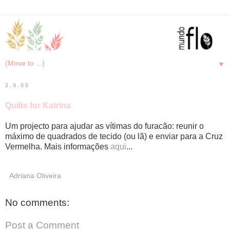
▼
2.9.05
Quilts for Katrina
Um projecto para ajudar as vítimas do furacão: reunir o
máximo de quadrados de tecido (ou lã) e enviar para a Cruz
Vermelha. Mais informações
aqui
...
Adriana Oliveira
No comments:
Post a Comment