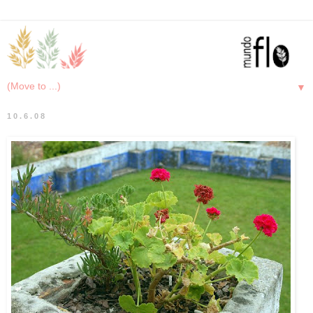
▼
10.6.08