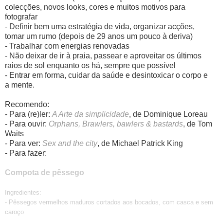
colecções, novos looks, cores e muitos motivos para
fotografar
- Definir bem uma estratégia de vida, organizar acções,
tomar um rumo (depois de 29 anos um pouco à deriva)
- Trabalhar com energias renovadas
- Não deixar de ir à praia, passear e aproveitar os últimos
raios de sol enquanto os há, sempre que possível
- Entrar em forma, cuidar da saúde e desintoxicar o corpo e
a mente.
Recomendo:
- Para (re)ler:
A Arte da simplicidade
, de Dominique Loreau
- Para ouvir:
Orphans, Brawlers, bawlers & bastards
, de Tom
Waits
- Para ver:
Sex and the city
, de Michael Patrick King
- Para fazer:
Compota de pêssego
Ingredientes:
- Pêssegos vermelhos maduros cortados aos bocados, com casca e sem
caroço