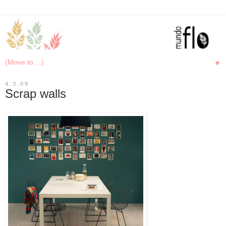
▼
4.3.09
Scrap walls