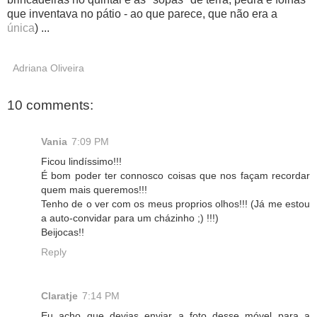
que inventava no pátio - ao que parece, que não era a
única
) ...
Adriana Oliveira
10 comments:
Vania
7:09 PM
Ficou lindíssimo!!!
É bom poder ter connosco coisas que nos façam recordar
quem mais queremos!!!
Tenho de o ver com os meus proprios olhos!!! (Já me estou
a auto-convidar para um cházinho ;) !!!)
Beijocas!!
Reply
Claratje
7:14 PM
Eu acho que devias enviar a foto desse móvel para a