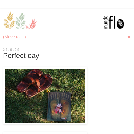
▼
21.6.09
Perfect day