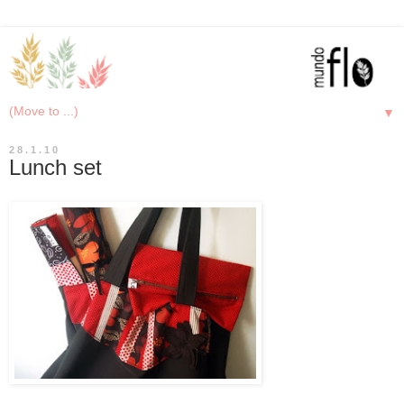
▼
28.1.10
Lunch set