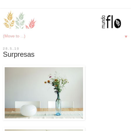
▼
28.5.10
Surpresas