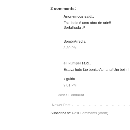
2 comments:
Anonymous said...
Este bolo é uma obra de arte!!
Sortalhuda :P
SombrArredia
8:30 PM
ei! kumpel
said...
Estava tudo tão bonito Adriana! Um beijin
x guida
9:01 PM
Post a Comment
Newer Post
Subscribe to:
Post Comments (Atom)