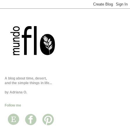
A blog about time, desert,
and the simple things in life...
by Adriana O.
Follow me