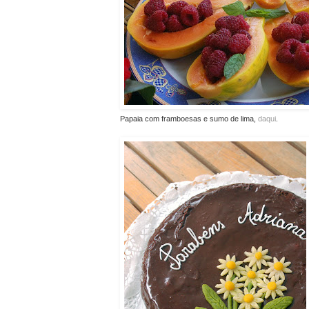
Papaia com framboesas e sumo de lima,
daqui
.