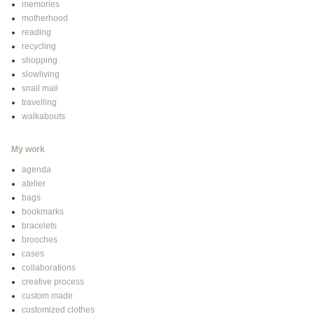
memories
motherhood
reading
recycling
shopping
slowliving
snail mail
travelling
walkabouts
My work
agenda
atelier
bags
bookmarks
bracelets
brooches
cases
collaborations
creative process
custom made
customized clothes