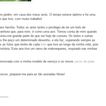
o jardim, em casa dos meus avós. O tempo esteve óptimo e foi uma
e que tive, com muito trabalho!
em família. Todos os anos tenho o privilégio de ter um bolo de
a senhora que, para mim, é como uma avó. Tomou conta de mim quando
nsinou-me grande parte do que sei hoje de costura. Os bolos e outras
nos lhe peço um determinado desenho, e ela faz, superando sempre as
as as fotos que tenho de cada
bolo
que tive ao longo da minha vida, pois
história. Este ano tive um ramo de malmequeres, inspirado nas minhas
provisada com a minha modelo de serviço e os novos
sacos de praia
ucos, preparar-me para as tão ansiadas férias!
Summer