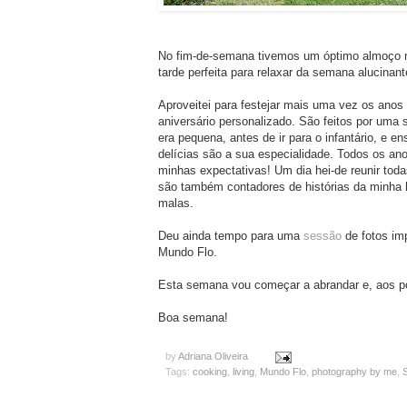
No fim-de-semana tivemos um óptimo almoço n
tarde perfeita para relaxar da semana alucinant
Aproveitei para festejar mais uma vez os anos 
aniversário personalizado. São feitos por um
era pequena, antes de ir para o infantário, e e
delícias são a sua especialidade. Todos os a
minhas expectativas! Um dia hei-de reunir tod
são também contadores de histórias da minha 
malas.
Deu ainda tempo para uma
sessão
de fotos im
Mundo Flo.
Esta semana vou começar a abrandar e, aos po
Boa semana!
by
Adriana Oliveira
Tags:
cooking
,
living
,
Mundo Flo
,
photography by me
,