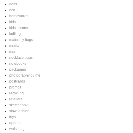
dolls
eco
homewares
kids
kids aprons
knitting
maternity bags
media
men
necklace bags
notebooks
packaging
photography by me
postcards
promos
recycling
retailers
sketchbook
slow fashion
toys
updates
waist bags