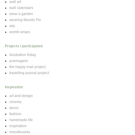
wall art
wall calendars
wear a garden
wearing Mundo Flo
wip
womb wraps
Projects I participated
illustration friday
poemagem
the happy mail project
travelling journal project
Inspiration
art and design
cinema
decor
fashion
handmade life
inspiration
moodboards