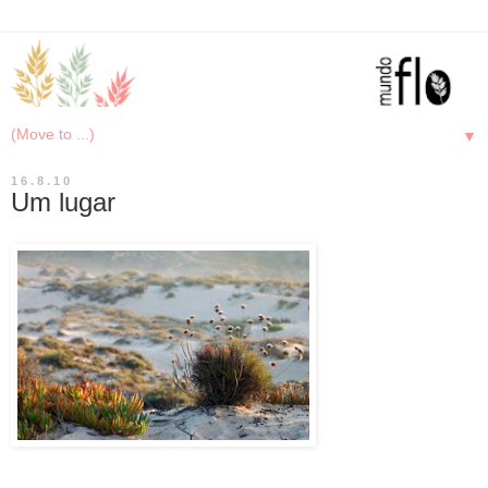
▼
16.8.10
Um lugar