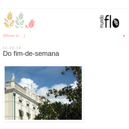
▼
11.10.10
Do fim-de-semana