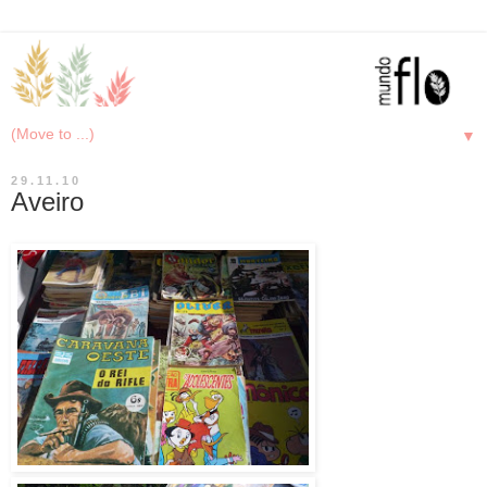
▼
29.11.10
Aveiro