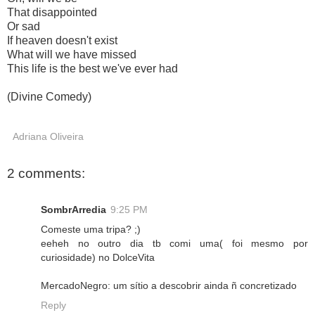
That disappointed
Or sad
If heaven doesn't exist
What will we have missed
This life is the best we've ever had
(Divine Comedy
)
Adriana Oliveira
2 comments:
SombrArredia
9:25 PM
Comeste uma tripa? ;)
eeheh no outro dia tb comi uma( foi mesmo por
curiosidade) no DolceVita
MercadoNegro: um sítio a descobrir ainda ñ concretizado
Reply