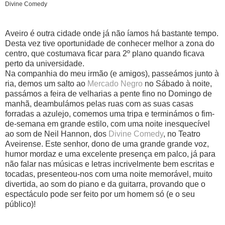
Divine Comedy
Aveiro é outra cidade onde já não íamos há bastante tempo.
Desta vez tive oportunidade de conhecer melhor a zona do
centro, que costumava ficar para 2º plano quando ficava
perto da universidade.
Na companhia do meu irmão (e amigos), passeámos junto à
ria, demos um salto ao
Mercado Negro
no Sábado à noite,
passámos a feira de velharias a pente fino no Domingo de
manhã, deambulámos pelas ruas com as suas casas
forradas a azulejo, comemos uma tripa e terminámos o fim-
de-semana em grande estilo, com uma noite inesquecível
ao som de Neil Hannon, dos
Divine Comedy
, no Teatro
Aveirense. Este senhor, dono de uma grande grande voz,
humor mordaz e uma excelente presença em palco, já para
não falar nas músicas e letras incrivelmente bem escritas e
tocadas, presenteou-nos com uma noite memorável, muito
divertida, ao som do piano e da guitarra, provando que o
espectáculo pode ser feito por um homem só (e o seu
público)!