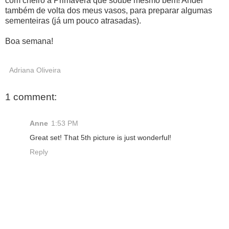
com cheiro a Primavera que soube mesmo bem! Andei
também de volta dos meus vasos, para preparar algumas
sementeiras (já um pouco atrasadas).
Boa semana!
Adriana Oliveira
1 comment:
Anne
1:53 PM
Great set! That 5th picture is just wonderful!
Reply