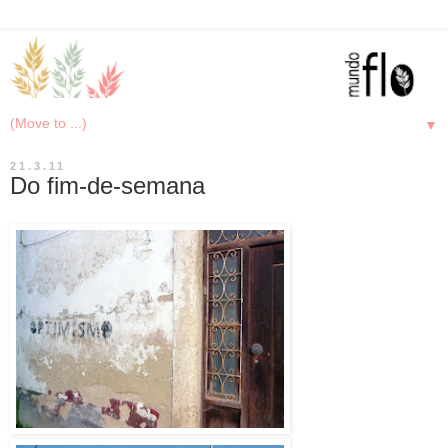
▼
21.3.11
Do fim-de-semana