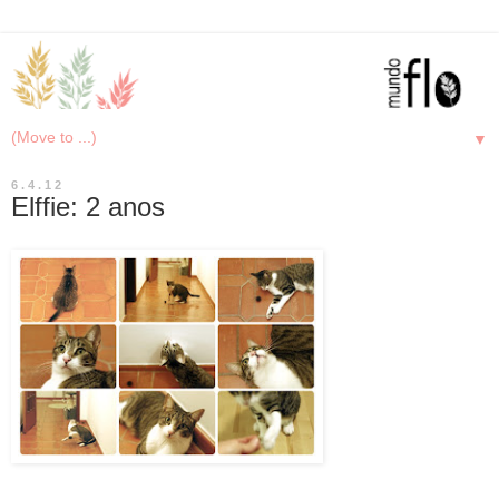
▼
6.4.12
Elffie: 2 anos