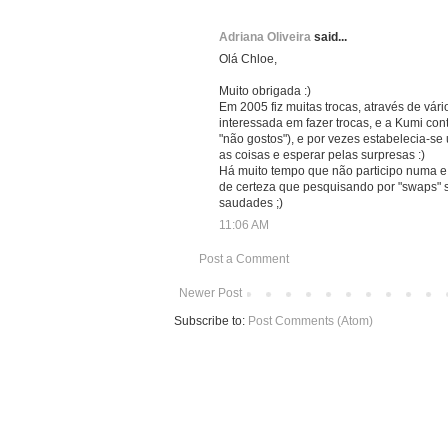
Adriana Oliveira
said...
Olá Chloe,
Muito obrigada :)
Em 2005 fiz muitas trocas, através de vári
interessada em fazer trocas, e a Kumi co
"não gostos"), e por vezes estabelecia-se 
as coisas e esperar pelas surpresas :)
Há muito tempo que não participo numa e 
de certeza que pesquisando por "swaps" 
saudades ;)
11:06 AM
Post a Comment
Newer Post
Subscribe to:
Post Comments (Atom)