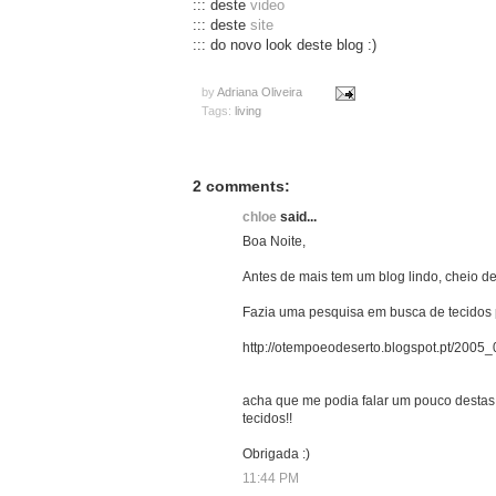
::: deste
video
::: deste
site
::: do novo look deste blog :)
by
Adriana Oliveira
Tags:
living
2 comments:
chloe
said...
Boa Noite,
Antes de mais tem um blog lindo, cheio de 
Fazia uma pesquisa em busca de tecidos 
http://otempoeodeserto.blogspot.pt/2005
acha que me podia falar um pouco destas 
tecidos!!
Obrigada :)
11:44 PM