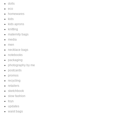
dolls
eco
homewares
kids
kids aprons
knitting
maternity bags
media
men
necklace bags
notebooks
packaging
photography by me
postcards
promos
recycling
retailers
sketchbook
slow fashion
toys
updates
waist bags