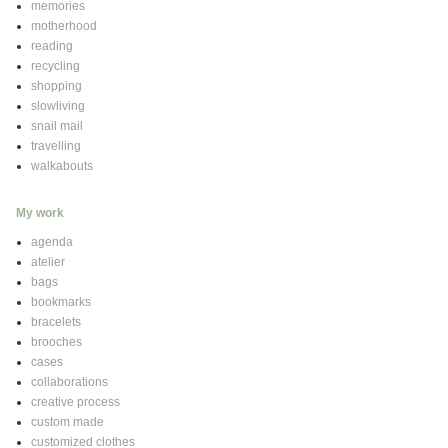
memories
motherhood
reading
recycling
shopping
slowliving
snail mail
travelling
walkabouts
My work
agenda
atelier
bags
bookmarks
bracelets
brooches
cases
collaborations
creative process
custom made
customized clothes