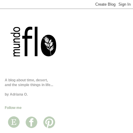
A blog about time, desert,
and the simple things in life...
by Adriana O.
Follow me