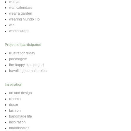
wall art
wall calendars
wear a garden
wearing Mundo Flo
wip
womb wraps
Projects I participated
illustration friday
poemagem
the happy mail project
travelling journal project
Inspiration
art and design
cinema
decor
fashion
handmade life
inspiration
moodboards