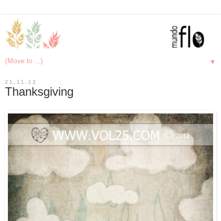
▼
21.11.12
Thanksgiving