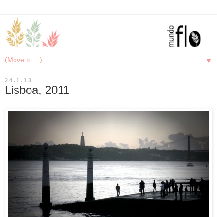
▼
24.1.13
Lisboa, 2011