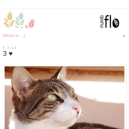
▼
6.4.13
3 ♥