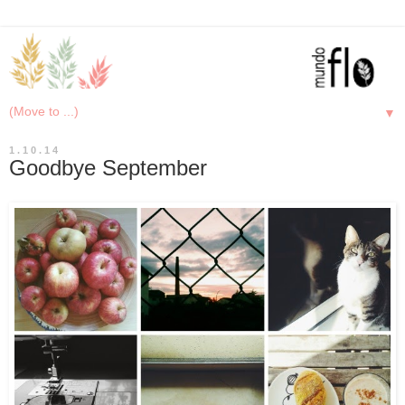
▼
1.10.14
Goodbye September