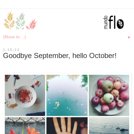
▼
1.10.15
Goodbye September, hello October!