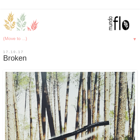
▼
17.10.17
Broken