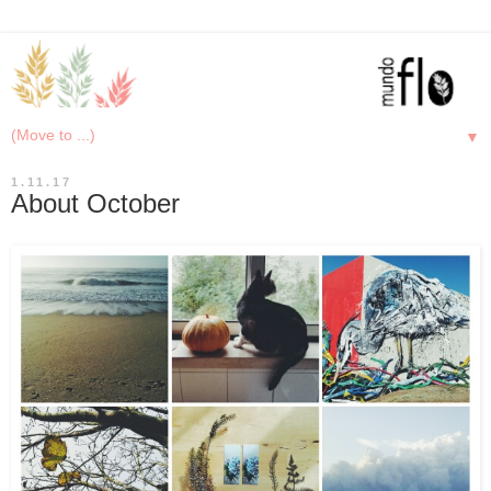
▼
1.11.17
About October