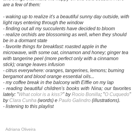
are a few of them:
- waking up to realize it's a beautiful sunny day outside, with
light rays entering through the window
- finding out all my succulents have decided to bloom
- realize orchids are blossoming as well, when they should
be in a dormant state
- favorite things for breakfast: roasted apple in the
microwave, with some oat, cinnamon and honey; ginger tea
with tangerine peel (more perfect only with a cinnamon
stick); orange leaves infusion
- citrus everywhere: oranges, tangerines, lemons; burning
bergamot and blood orange essential oils...
- my coffee break in the balcony with Elffie on my lap
- reading beautiful children's books with Nina; our favorites
lately: "
What color is a kiss?
" by
Rocio Bonilla
; "
O Cuquedo
"
by
Clara Cunha
(words) e
Paulo Galindro
(illustrations).
- listening to this playlist
Adriana Oliveira