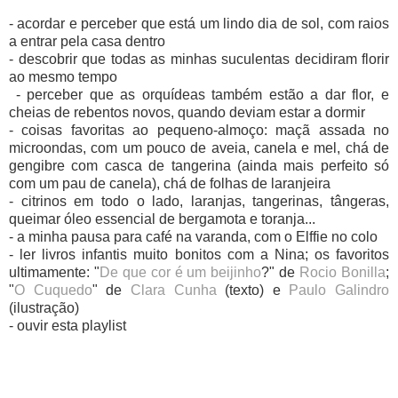
- acordar e perceber que está um lindo dia de sol, com raios
a entrar pela casa dentro
- descobrir que todas as minhas suculentas decidiram florir
ao mesmo tempo
- perceber que as orquídeas também estão a dar flor, e
cheias de rebentos novos, quando deviam estar a dormir
- coisas favoritas ao pequeno-almoço: maçã assada no
microondas, com um pouco de aveia, canela e mel, chá de
gengibre com casca de tangerina (ainda mais perfeito só
com um pau de canela), chá de folhas de laranjeira
- citrinos em todo o lado, laranjas, tangerinas, tângeras,
queimar óleo essencial de bergamota e toranja...
- a minha pausa para café na varanda, com o Elffie no colo
- ler livros infantis muito bonitos com a Nina; os favoritos
ultimamente: "
De que cor é um beijinho
?" de
Rocio Bonilla
;
"
O Cuquedo
" de
Clara Cunha
(texto) e
Paulo Galindro
(ilustração)
- ouvir esta playlist