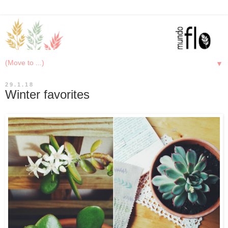
▼
29.1.18
Winter favorites