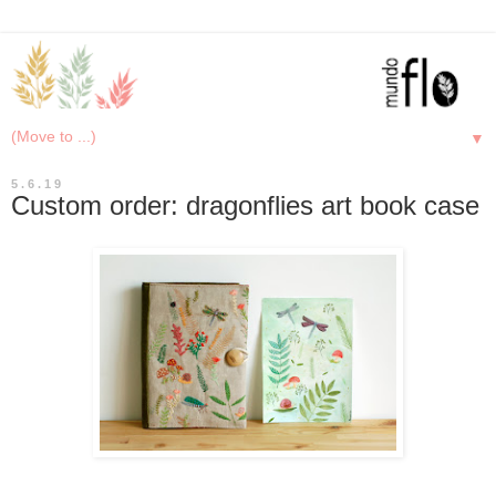
▼
5.6.19
Custom order: dragonflies art book case