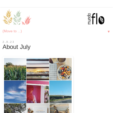
▼
2.8.23
About July