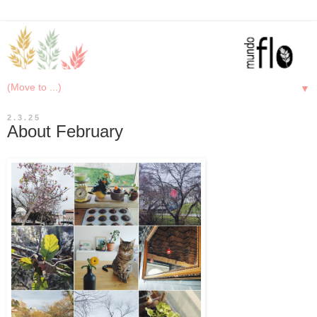
▼
2.3.25
About February