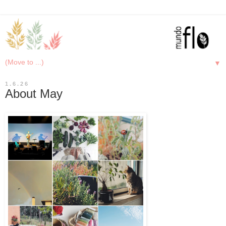
▼
1.6.26
About May