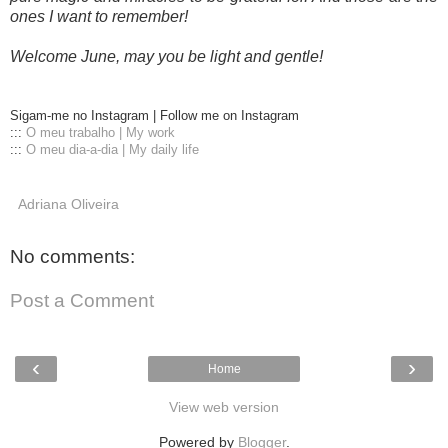
ones I want to remember!
Welcome June, may you be light and gentle!
Sigam-me no Instagram | Follow me on Instagram
:::
O meu trabalho | My work
:::
O meu dia-a-dia | My daily life
Adriana Oliveira
No comments:
Post a Comment
‹
›
Home
View web version
Powered by
Blogger
.