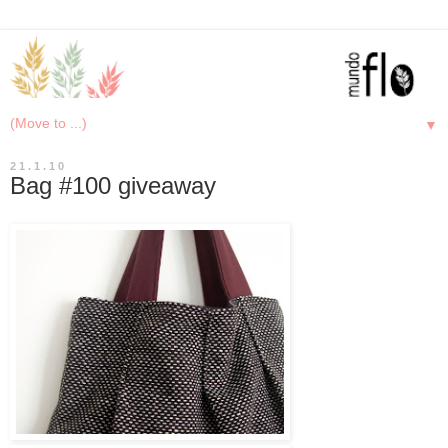
▼
21.1.10
Bag #100 giveaway