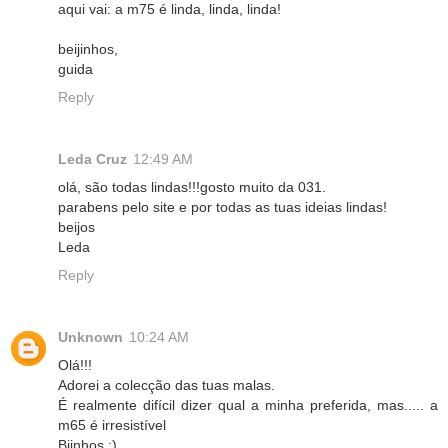
aqui vai: a m75 é linda, linda, linda!
beijinhos,
guida
Reply
Leda Cruz
12:49 AM
olá, são todas lindas!!!gosto muito da 031.
parabens pelo site e por todas as tuas ideias lindas!
beijos
Leda
Reply
Unknown
10:24 AM
Olá!!!
Adorei a colecção das tuas malas.
É realmente difícil dizer qual a minha preferida, mas..... a
m65 é irresistível
Bjinhos :)