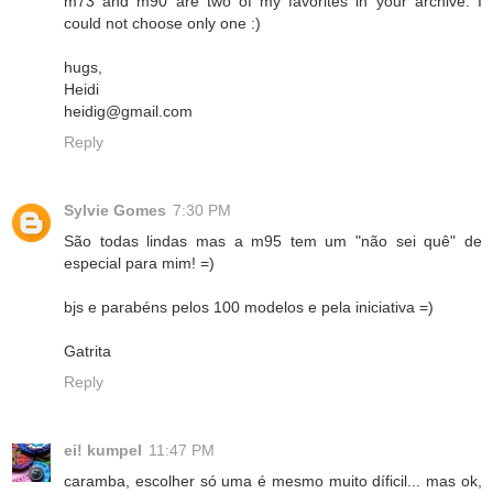
m73 and m90 are two of my favorites in your archive. I
could not choose only one :)
hugs,
Heidi
heidig@gmail.com
Reply
Sylvie Gomes
7:30 PM
São todas lindas mas a m95 tem um "não sei quê" de
especial para mim! =)
bjs e parabéns pelos 100 modelos e pela iniciativa =)
Gatrita
Reply
ei! kumpel
11:47 PM
caramba, escolher só uma é mesmo muito díficil... mas ok,