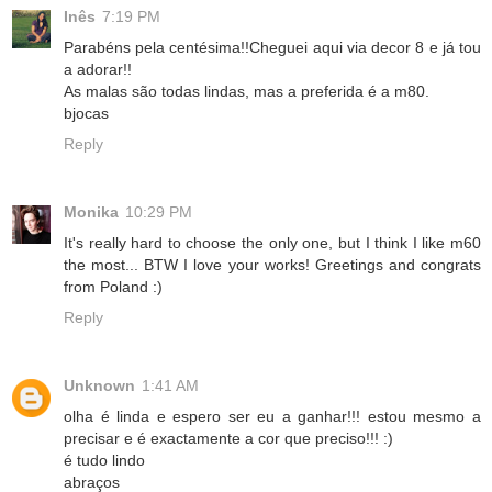
Inês
7:19 PM
Parabéns pela centésima!!Cheguei aqui via decor 8 e já tou
a adorar!!
As malas são todas lindas, mas a preferida é a m80.
bjocas
Reply
Monika
10:29 PM
It's really hard to choose the only one, but I think I like m60
the most... BTW I love your works! Greetings and congrats
from Poland :)
Reply
Unknown
1:41 AM
olha é linda e espero ser eu a ganhar!!! estou mesmo a
precisar e é exactamente a cor que preciso!!! :)
é tudo lindo
abraços