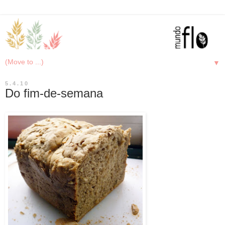
▼
5.4.10
Do fim-de-semana