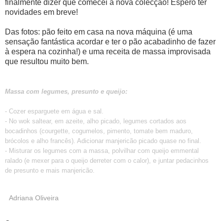
finalmente dizer que comecei a nova colecção! Espero ter
novidades em breve!
Das fotos: pão feito em casa na nova máquina (é uma
sensação fantástica acordar e ter o pão acabadinho de fazer
à espera na cozinha!) e uma receita de massa improvisada
que resultou muito bem.
Massa com legumes, presunto e queijo:
- Cozer esparguete em água e sal.
- No wok saltear, em azeite, alho picado, legumes cortados aos
bocadinhos (courgette, cogumelos, pimento, tomate bem maduro,
brócolos e alho francês). Adicionar manjericão picado quase no final.
- Misturar os legumes com a massa, polvilhar com queijo emmental
ralado (e mexer para o queijo derreter com o calor), e juntar pedacinhos
de presunto e mais manjericão.
Adriana Oliveira