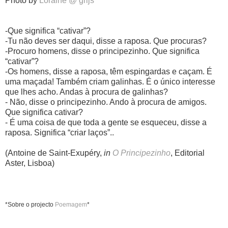
Photo by
Loraine @ grijs
-Que significa “cativar”?
-Tu não deves ser daqui, disse a raposa. Que procuras?
-Procuro homens, disse o principezinho. Que significa
“cativar”?
-Os homens, disse a raposa, têm espingardas e caçam. É
uma maçada! Também criam galinhas. É o único interesse
que lhes acho. Andas à procura de galinhas?
- Não, disse o principezinho. Ando à procura de amigos.
Que significa cativar?
- É uma coisa de que toda a gente se esqueceu, disse a
raposa. Significa “criar laços”..
(Antoine de Saint-Exupéry,
in
O Principezinho
, Editorial
Aster, Lisboa)
*Sobre o projecto
Poemagem
*