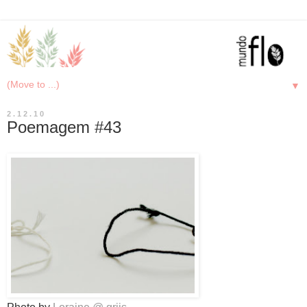
▼
2.12.10
Poemagem #43