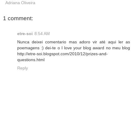
Adriana Oliveira
1 comment:
etre-soi
8:54 AM
Nunca deixei comentario mas adoro vir até aqui ler as
poemagens :) dei-te o I love your blog award no meu blog
http://etre-soi.blogspot.com/2010/12/prizes-and-
questions.html
Reply