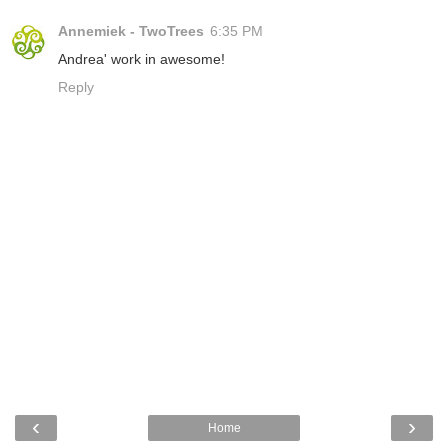
Annemiek - TwoTrees
6:35 PM
Andrea' work in awesome!
Reply
‹
›
Home