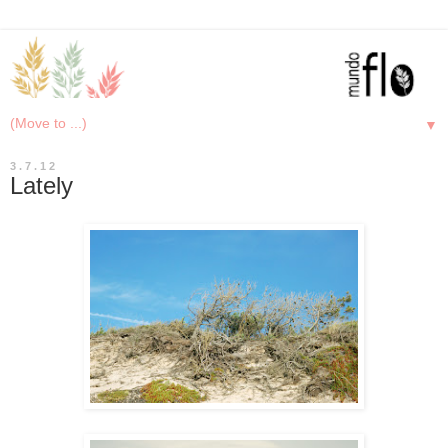
▼
3.7.12
Lately