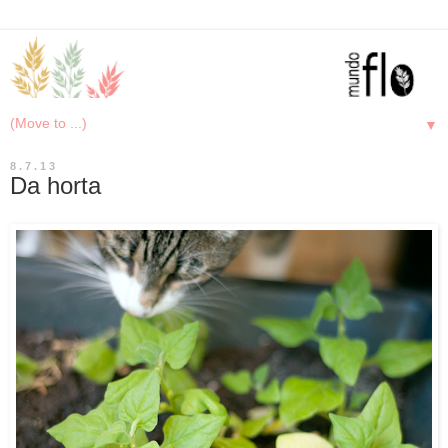
▼
8.7.13
Da horta