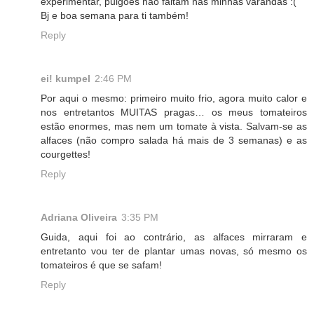
experimentar, pulgões não faltam nas minhas varandas :(
Bj e boa semana para ti também!
Reply
ei! kumpel
2:46 PM
Por aqui o mesmo: primeiro muito frio, agora muito calor e
nos entretantos MUITAS pragas… os meus tomateiros
estão enormes, mas nem um tomate à vista. Salvam-se as
alfaces (não compro salada há mais de 3 semanas) e as
courgettes!
Reply
Adriana Oliveira
3:35 PM
Guida, aqui foi ao contrário, as alfaces mirraram e
entretanto vou ter de plantar umas novas, só mesmo os
tomateiros é que se safam!
Reply