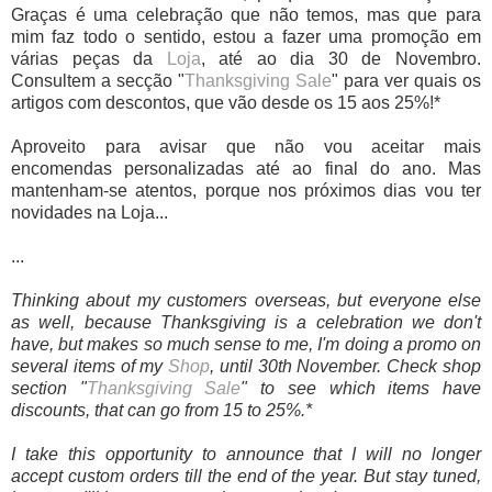
Graças é uma celebração que não temos, mas que para
mim faz todo o sentido, estou a fazer uma promoção em
várias peças da
Loja
, até ao dia 30 de Novembro.
Consultem a secção "
Thanksgiving Sale
" para ver quais os
artigos com descontos, que vão desde os 15 aos 25%!*
Aproveito para avisar que não vou aceitar mais
encomendas personalizadas até ao final do ano. Mas
mantenham-se atentos, porque nos próximos dias vou ter
novidades na Loja...
...
Thinking about my customers overseas, but everyone else
as well, because Thanksgiving is a celebration we don't
have, but makes so much sense to me, I'm doing a promo on
several items of my
Shop
, until 30th November. Check shop
section "
Thanksgiving Sale
" to see which items have
discounts, that can go from 15 to 25%.*
I take this opportunity to announce that I will no longer
accept custom orders till the end of the year. But stay tuned,