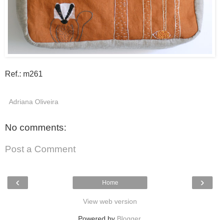
Ref.: m261
Adriana Oliveira
No comments:
Post a Comment
‹
›
Home
View web version
Powered by
Blogger
.