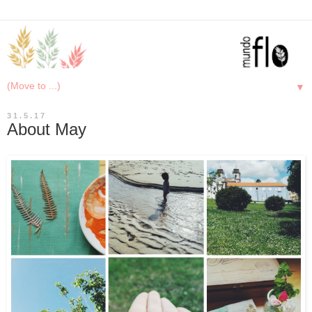
▼
31.5.17
About May