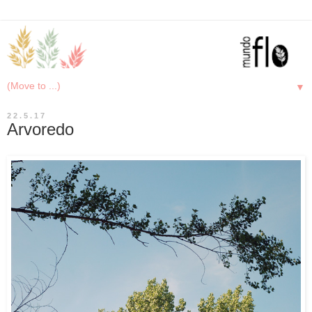
▼
22.5.17
Arvoredo