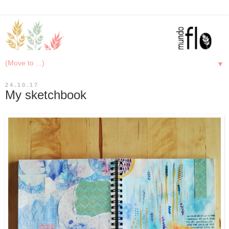
▼
24.10.17
My sketchbook