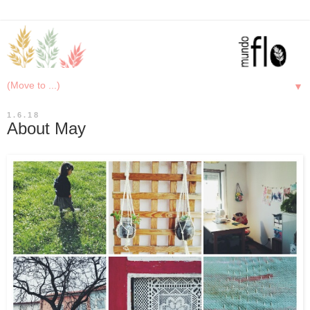
▼
1.6.18
About May