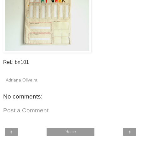
Ref.: bn101
Adriana Oliveira
No comments:
Post a Comment
‹
›
Home