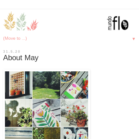
▼
31.5.20
About May