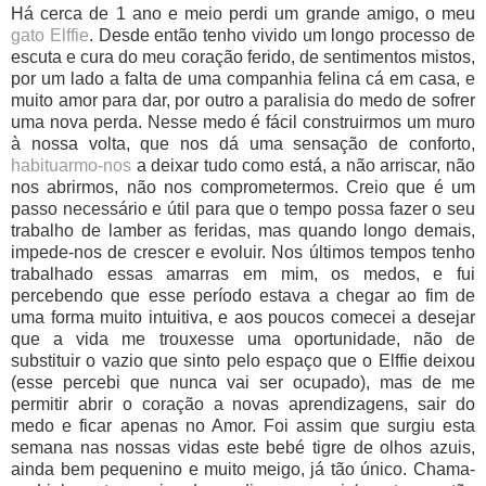
Há cerca de 1 ano e meio perdi um grande amigo, o meu
gato Elffie
. Desde então tenho vivido um longo processo de
escuta e cura do meu coração ferido, de sentimentos mistos,
por um lado a falta de uma companhia felina cá em casa, e
muito amor para dar, por outro a paralisia do medo de sofrer
uma nova perda. Nesse medo é fácil construirmos um muro
à nossa volta, que nos dá uma sensação de conforto,
habituarmo-nos
a deixar tudo como está, a não arriscar, não
nos abrirmos, não nos comprometermos. Creio que é um
passo necessário e útil para que o tempo possa fazer o seu
trabalho de lamber as feridas, mas quando longo demais,
impede-nos de crescer e evoluir. Nos últimos tempos tenho
trabalhado essas amarras em mim, os medos, e fui
percebendo que esse período estava a chegar ao fim de
uma forma muito intuitiva, e aos poucos comecei a desejar
que a vida me trouxesse uma oportunidade, não de
substituir o vazio que sinto pelo espaço que o Elffie deixou
(esse percebi que nunca vai ser ocupado), mas de me
permitir abrir o coração a novas aprendizagens, sair do
medo e ficar apenas no Amor. Foi assim que surgiu esta
semana nas nossas vidas este bebé tigre de olhos azuis,
ainda bem pequenino e muito meigo, já tão único. Chama-