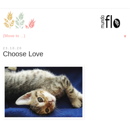
▼
23.10.20
Choose Love