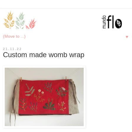
▼
21.11.22
Custom made womb wrap