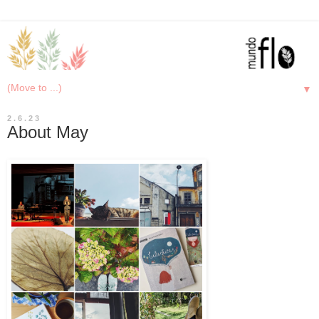
▼
2.6.23
About May