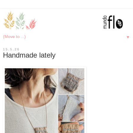
▼
15.5.26
Handmade lately