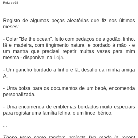
Ref.: pg68
Registo de algumas peças aleatórias que fiz nos últimos
meses:
- Colar "Be the ocean", feito com pedaços de algodão, linho,
lã e madeira, com tingimento natural e bordado à mão - e
um mantra que precisei repetir muitas vezes para mim
mesma - disponível na
Loja
.
- Um gancho bordado a linho e lã, desafio da minha amiga
A.
- Uma bolsa para os documentos de um bebé, encomenda
personalizada.
- Uma encomenda de emblemas bordados muito especiais
para registar uma família felina, e um lince ibérico.
...
These were some random projects I've made in recent