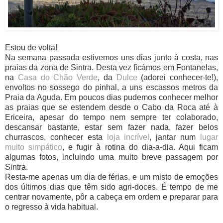
Estou de volta!
Na semana passada estivemos uns dias junto à costa, nas
praias da zona de Sintra. Desta vez ficámos em Fontanelas,
na
Casa do Chão Verde
, da
Dulce
(adorei conhecer-te!),
envoltos no sossego do pinhal, a uns escassos metros da
Praia da Aguda. Em poucos dias pudemos conhecer melhor
as praias que se estendem desde o Cabo da Roca até à
Ericeira, apesar do tempo nem sempre ter colaborado,
descansar bastante, estar sem fazer nada, fazer belos
churrascos, conhecer esta
loja incrível
, jantar num
lugar
muito simpático
, e fugir à rotina do dia-a-dia. Aqui ficam
algumas fotos, incluindo uma muito breve passagem por
Sintra.
Resta-me apenas um dia de férias, e um misto de emoções
dos últimos dias que têm sido agri-doces. É tempo de me
centrar novamente, pôr a cabeça em ordem e preparar para
o regresso à vida habitual.