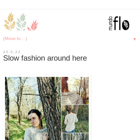
▼
24.5.22
Slow fashion around here