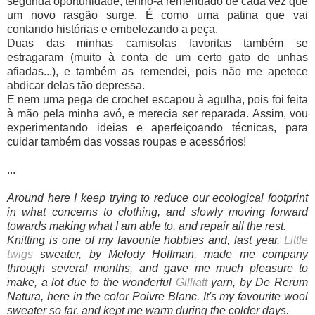
segunda oportunidade, tenho-a remendado de cada vez que
um novo rasgão surge. É como uma patina que vai
contando histórias e embelezando a peça.
Duas das minhas camisolas favoritas também se
estragaram (muito à conta de um certo gato de unhas
afiadas...), e também as remendei, pois não me apetece
abdicar delas tão depressa.
E nem uma pega de crochet escapou à agulha, pois foi feita
à mão pela minha avó, e merecia ser reparada. Assim, vou
experimentando ideias e aperfeiçoando técnicas, para
cuidar também das vossas roupas e acessórios!
...
Around here I keep trying to reduce our ecological footprint
in what concerns to clothing, and slowly moving forward
towards making what I am able to, and repair all the rest.
Knitting is one of my favourite hobbies and, last year,
Little
twigs
sweater, by Melody Hoffman, made me company
through several months, and gave me much pleasure to
make, a lot due to the wonderful
Gilliatt
yarn, by De Rerum
Natura, here in the color Poivre Blanc. It's my favourite wool
sweater so far, and kept me warm during the colder days.