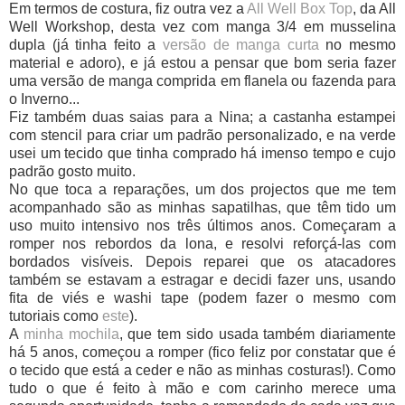
Em termos de costura, fiz outra vez a
All Well Box Top
, da All
Well Workshop, desta vez com manga 3/4 em musselina
dupla (já tinha feito a
versão de manga curta
no mesmo
material e adoro), e já estou a pensar que bom seria fazer
uma versão de manga comprida em flanela ou fazenda para
o Inverno...
Fiz também duas saias para a Nina; a castanha estampei
com stencil para criar um padrão personalizado, e na verde
usei um tecido que tinha comprado há imenso tempo e cujo
padrão gosto muito.
No que toca a reparações, um dos projectos que me tem
acompanhado são as minhas sapatilhas, que têm tido um
uso muito intensivo nos três últimos anos. Começaram a
romper nos rebordos da lona, e resolvi reforçá-las com
bordados visíveis. Depois reparei que os atacadores
também se estavam a estragar e decidi fazer uns, usando
fita de viés e washi tape (podem fazer o mesmo com
tutoriais como
este
).
A
minha mochila
, que tem sido usada também diariamente
há 5 anos, começou a romper (fico feliz por constatar que é
o tecido que está a ceder e não as minhas costuras!). Como
tudo o que é feito à mão e com carinho merece uma