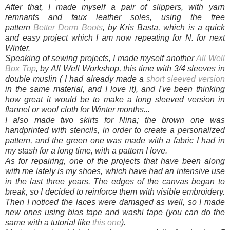
After that, I made myself a pair of slippers, with yarn
remnants and faux leather soles, using the free
pattern
Better Dorm Boots
, by Kris Basta, which is a quick
and easy project which I am now repeating for N. for next
Winter.
Speaking of sewing projects, I made myself another
All Well
Box Top
, by All Well Workshop, this time with 3/4 sleeves in
double muslin ( I had already made a
short sleeved version
in the same material, and I love it), and I've been thinking
how great it would be to make a long sleeved version in
flannel or wool cloth for Winter months...
I also made two skirts for Nina; the brown one was
handprinted with stencils, in order to create a personalized
pattern, and the green one was made with a fabric I had in
my stash for a long time, with a pattern I love.
As for repairing, one of the projects that have been along
with me lately is my shoes, which have had an intensive use
in the last three years. The edges of the canvas began to
break, so I decided to reinforce them with visible embroidery.
Then I noticed the laces were damaged as well, so I made
new ones using bias tape and washi tape (you can do the
same with a tutorial like
this one
).