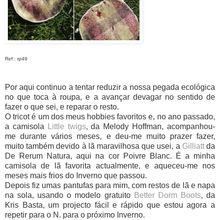
Ref.: rp49
Por aqui continuo a tentar reduzir a nossa pegada ecológica
no que toca à roupa, e a avançar devagar no sentido de
fazer o que sei, e reparar o resto.
O tricot é um dos meus hobbies favoritos e, no ano passado,
a camisola
Little twigs
, da Melody Hoffman, acompanhou-
me durante vários meses, e deu-me muito prazer fazer,
muito também devido à lã maravilhosa
que usei, a
Gilliatt
da
De Rerum Natura, aqui na cor Poivre Blanc. É a minha
camisola de lã favorita actualmente, e aqueceu-me nos
meses mais frios do Inverno que passou.
Depois fiz umas pantufas para mim, com restos de lã e napa
na sola, usando o modelo gratuito
Better Dorm Boots
, da
Kris Basta, um projecto fácil e rápido que estou agora a
repetir para o N. para o próximo Inverno.