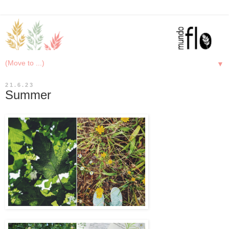
▼
21.6.23
Summer