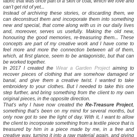
fabric that was once part of a skirt or coat, which we love and
can't get rid of yet...
Instead of archiving these stories, or discarding them, we
can deconstruct them and incorporate them into something
new and special, that come along with us in our daily lives
and, moreover, serves us usefully. Making the old new,
honouring the good memories, re-treasuring them... These
concepts are part of my creative work and I have come to
feel more and more the connection between all of them,
which, at first glance, seem to be antagonistic, but that can
be worked together.
In 2017 I created the
Wear a Garden Project
aiming to
recover pieces of clothing that are somehow damaged or
banal, and give them a creative twist. I wanted to take
embroidery to your clothes. But I needed to take this one
step further, and bring something from the client to my own
original pieces, in the opposite direction.
That's why I have now created the
Re-Treasure Project
,
something that’s been on my mind for several months, but
only now got to see the light of day. With it, I want to allow
the client to incorporate something from a textile piece that is
treasured by him in a piece made by me, in a free and
creative way, turning it into a raw material again, and giving