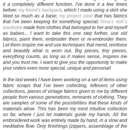
it a completely different function. I've done it a few times
before:
my friend's backpack
, which I made using a skirt she
liked so much as a base;
my project case
that has fabrics
that I've been keeping for something special;
Nina’s doll´s
wardrobe
made from clothes that belonged to her and myself
as babies... I want to take this one step further, use old
fabrics, paint them, embroider them or re-embroider them.
Let them inspire me and use techniques that mend, reinforce
and beautify what is worn out. Big pieces, tiny pieces,
everything counts, as long as it makes sense, inspires me
and you trust me. I want to give you the opportunity to make
your orders even more special, unique and personal!
In the last weeks I have been working on a set of items using
fabric scraps that I’ve been collecting, leftovers of other
collections, pieces of vintage fabrics given to me by different
people from various generations, remnants of clothing. They
are samples of some of the possibilities that these kinds of
materials allow. This has been my most intuitive collection
so far, where I just let materials guide my hands. All the
embroidered work was entirely made by hand, in a slow and
meditative flow. Only finishings (zippers, assemblage of the