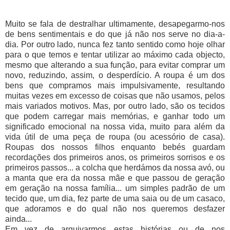
Muito se fala de destralhar ultimamente, desapegarmo-nos
de bens sentimentais e do que já não nos serve no dia-a-
dia. Por outro lado, nunca fez tanto sentido como hoje olhar
para o que temos e tentar utilizar ao máximo cada objecto,
mesmo que alterando a sua função, para evitar comprar um
novo, reduzindo, assim, o desperdício. A roupa é um dos
bens que compramos mais impulsivamente, resultando
muitas vezes em excesso de coisas que não usamos, pelos
mais variados motivos. Mas, por outro lado, são os tecidos
que podem carregar mais memórias, e ganhar todo um
significado emocional na nossa vida, muito para além da
vida útil de uma peça de roupa (ou acessório de casa).
Roupas dos nossos filhos enquanto bebés guardam
recordações dos primeiros anos, os primeiros sorrisos e os
primeiros passos... a colcha que herdámos da nossa avó, ou
a manta que era da nossa mãe e que passou de geração
em geração na nossa família... um simples padrão de um
tecido que, um dia, fez parte de uma saia ou de um casaco,
que adoramos e do qual não nos queremos desfazer
ainda...
Em vez de arquivarmos estas histórias ou de nos