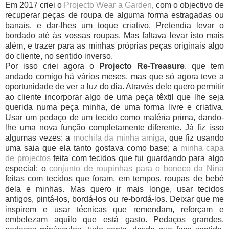
Em 2017 criei o
Projecto Wear a Garden
, com o objectivo de
recuperar peças de roupa de alguma forma estragadas ou
banais, e dar-lhes um toque criativo. Pretendia levar o
bordado até às vossas roupas. Mas faltava levar isto mais
além, e trazer para as minhas próprias peças originais algo
do cliente, no sentido inverso.
Por isso criei agora o
Projecto Re-Treasure
, que tem
andado comigo há vários meses, mas que só agora teve a
oportunidade de ver a luz do dia. Através dele quero permitir
ao cliente incorporar algo de uma peça têxtil que lhe seja
querida numa peça minha, de uma forma livre e criativa.
Usar um pedaço de um tecido como matéria prima, dando-
lhe uma nova função completamente diferente. Já fiz isso
algumas vezes: a
mochila da minha amiga
, que fiz usando
uma saia que ela tanto gostava como base; a
minha capa
de projectos
feita com tecidos que fui guardando para algo
especial; o
conjunto de roupinhas para o boneco da Nina
feitas com tecidos que foram, em tempos, roupas de bebé
dela e minhas. Mas quero ir mais longe, usar tecidos
antigos, pintá-los, bordá-los ou re-bordá-los. Deixar que me
inspirem e usar técnicas que remendam, reforçam e
embelezam aquilo que está gasto. Pedaços grandes,